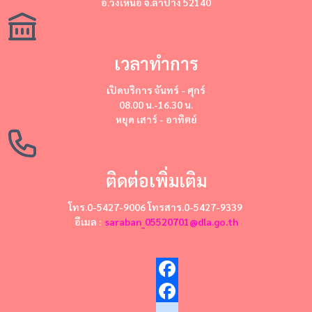
อ.วังเหนือ จ.ลำปาง 52140
เวลาทำการ
เปิดบริการ
จันทร์ - ศุกร์
08.00 น.-16.30 น.
หยุด
เสาร์ - อาทิตย์
ติดต่อเพิ่มเติม
โทร.0-5427-9006 โทรสาร.0-5427-9339
อีเมล :
saraban_05520701@dla.go.th
Facebook