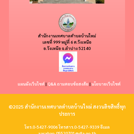
สำนักงานเทศบาลตำบลบ้านใหม่
​​เลขที่ 999 หมู่ที่ 6 ต.วังเหนือ
อ.วังเหนือ
จ.ลำปาง 52140
แผนผังเว็บไซต์
|
Q&A ถามตอบข้อสงสัย
|
นโยบายเว็บไซต์
©2025 สำนักงานเทศบาลตำบลบ้านใหม่ สงวนลิขสิทธิ์ทุก
ประการ
โทร.0-5427-9006 โทรสาร.0-5427-9339 อีเมล
:
saraban_05520701@dla.go.th