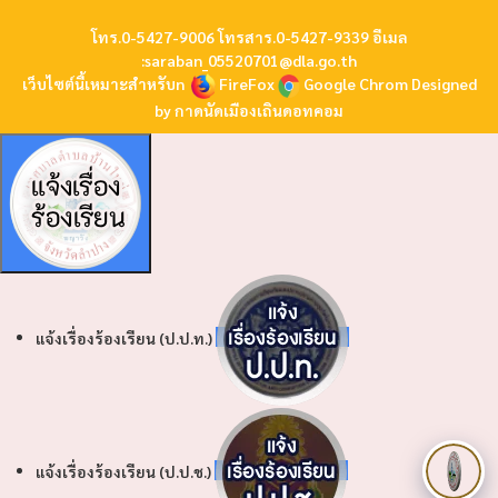
โทร.0-5427-9006 โทรสาร.0-5427-9339 อีเมล
:
saraban_05520701@dla.go.th
เว็บไซต์นี้เหมาะสำหรับn
FireFox
Google Chrom
Designed
by
กาดนัดเมืองเถินดอทคอม
แจ้งเรื่องร้องเรียน (ป.ป.ท.)
แจ้งเรื่องร้องเรียน (ป.ป.ช.)