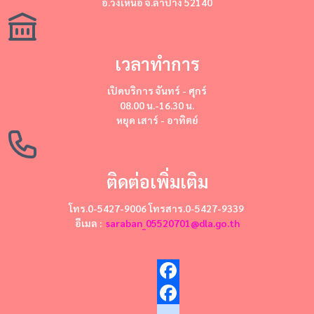
อ.วังเหนือ จ.ลำปาง 52140
เวลาทำการ
เปิดบริการ
จันทร์ - ศุกร์
08.00 น.-16.30 น.
หยุด
เสาร์ - อาทิตย์
ติดต่อเพิ่มเติม
โทร.0-5427-9006 โทรสาร.0-5427-9339
อีเมล :
saraban_05520701@dla.go.th
Facebook