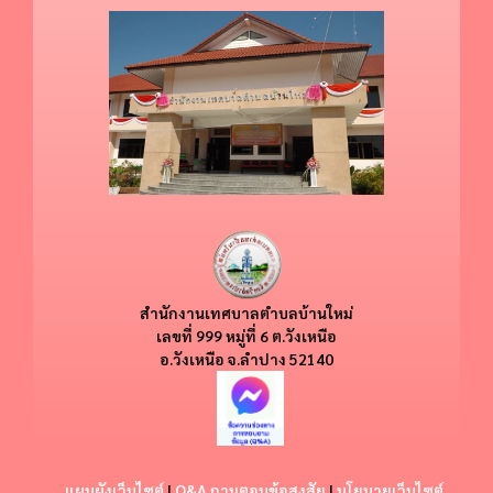
สำนักงานเทศบาลตำบลบ้านใหม่
​​เลขที่ 999 หมู่ที่ 6 ต.วังเหนือ
อ.วังเหนือ
จ.ลำปาง 52140
แผนผังเว็บไซต์
|
Q&A ถามตอบข้อสงสัย
|
นโยบายเว็บไซต์