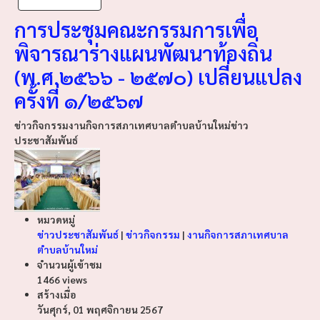
การประชุมคณะกรรมการเพื่อ
พิจารณาร่างแผนพัฒนาท้องถิ่น
(พ.ศ.๒๕๖๖ - ๒๕๗๐) เปลี่ยนแปลง
ครั้งที่ ๑/๒๕๖๗
ข่าวกิจกรรม
งานกิจการสภาเทศบาลตำบลบ้านใหม่
ข่าว
ประชาสัมพันธ์
หมวดหมู่
ข่าวประชาสัมพันธ์
|
ข่าวกิจกรรม
|
งานกิจการสภาเทศบาล
ตำบลบ้านใหม่
จำนวนผู้เข้าชม
1466 views
สร้างเมื่อ
วันศุกร์, 01 พฤศจิกายน 2567