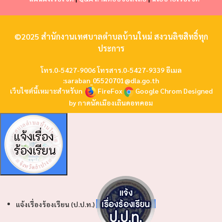
©2025 สำนักงานเทศบาลตำบลบ้านใหม่ สงวนลิขสิทธิ์ทุก
ประการ
โทร.0-5427-9006 โทรสาร.0-5427-9339 อีเมล
:
saraban_05520701@dla.go.th
เว็บไซต์นี้เหมาะสำหรับn
FireFox
Google Chrom
Designed
by
กาดนัดเมืองเถินดอทคอม
แจ้งเรื่องร้องเรียน (ป.ป.ท.)