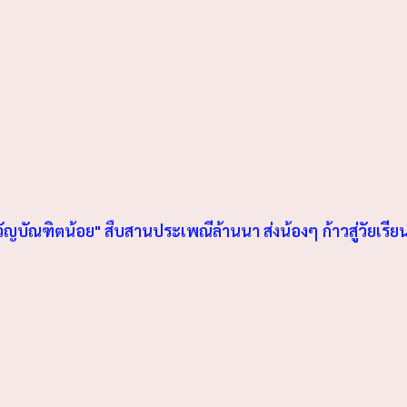
วัญบัณฑิตน้อย" สืบสานประเพณีล้านนา ส่งน้องๆ ก้าวสู่วัยเรีย