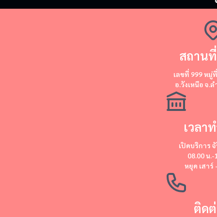
สถานที่
​​เลขที่ 999 หมู่ท
อ.วังเหนือ จ.
เวลาท
เปิดบริการ
จั
08.00 น.-
หยุด
เสาร์ 
ติดต