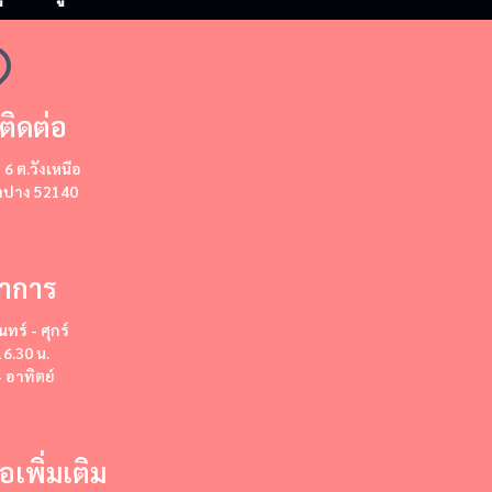
ติดต่อ
ี่ 6 ต.วังเหนือ
ลำปาง 52140
ำการ
นทร์ - ศุกร์
16.30 น.
- อาทิตย์
่อเพิ่มเติม