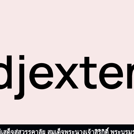
้เสด็จสู่สวรรคาลัย สมเด็จพระนางเจ้าสิริกิติ์ พระ