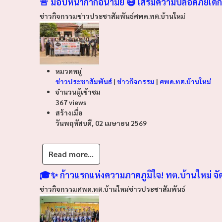
🚨 มอบหน้ากากอนามัย 😷 เสริมความปลอดภัยเด็กเล็
ข่าวกิจกรรม
ข่าวประชาสัมพันธ์
ศพด.ทต.บ้านใหม่
หมวดหมู่
ข่าวประชาสัมพันธ์
|
ข่าวกิจกรรม
|
ศพด.ทต.บ้านใหม่
จำนวนผู้เข้าชม
367 views
สร้างเมื่อ
วันพฤหัสบดี, 02 เมษายน 2569
Read more...
🎓✨ ก้าวแรกแห่งความภาคภูมิใจ! ทต.บ้านใหม่ จั
ข่าวกิจกรรม
ศพด.ทต.บ้านใหม่
ข่าวประชาสัมพันธ์