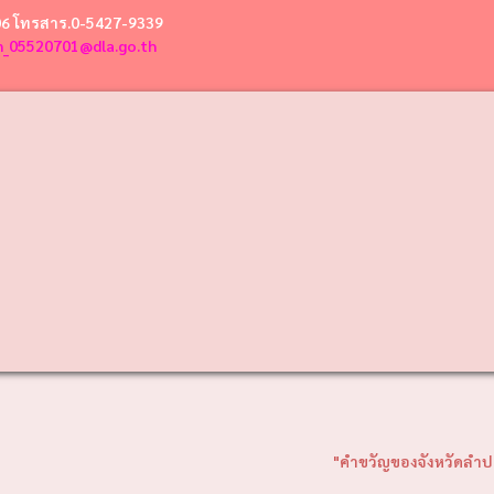
06 โทรสาร.0-5427-9339
n_05520701@dla.go.th
"คำขวัญของจังหวัดลำปาง "ถ่านหินลื