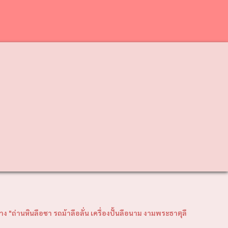
❯
อชา รถม้าลือลั่น เครื่องปั้นลือนาม งามพระธาตุลือไกล ฝึกช้างใช้ลือโลก"