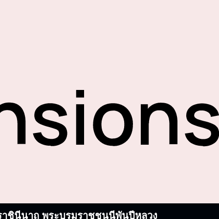
บรมราชินีนาถ พระบรมราชชนนีพันปีหลวง