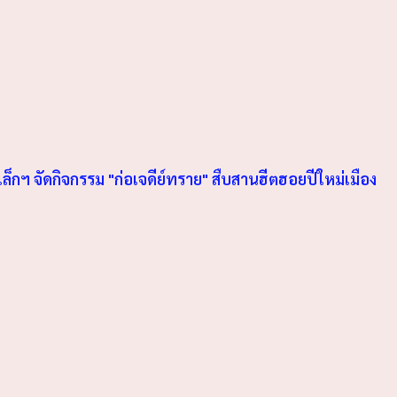
เล็กฯ จัดกิจกรรม "ก่อเจดีย์ทราย" สืบสานฮีตฮอยปีใหม่เมือง