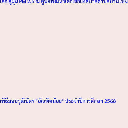
ก สู้ฝุ่น PM 2.5 ณ ศูนย์พัฒนาเด็กเล็กเทศบาลตำบลบ้านใหม่ 
ดพิธีมอบวุฒิบัตร "บัณฑิตน้อย" ประจำปีการศึกษา 2568