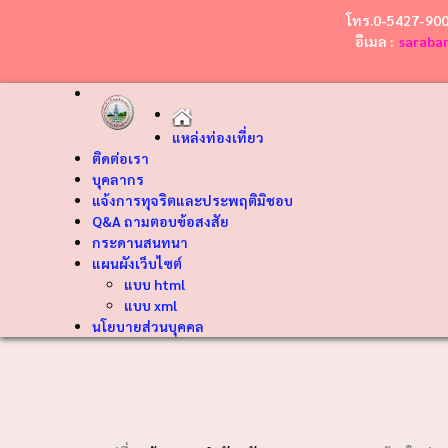
โทร.0-5427-90
อีเมล :
saraba
แหล่งท่องเที่ยว
ติดต่อเรา
บุคลากร
แจ้งการทุจริตและประพฤติมิชอบ
Q&A ถามตอบข้อสงสัย
กระดานสนทนา
แผนผังเว็บไซต์
แบบ html
แบบ xml
นโยบายส่วนบุคคล
❮