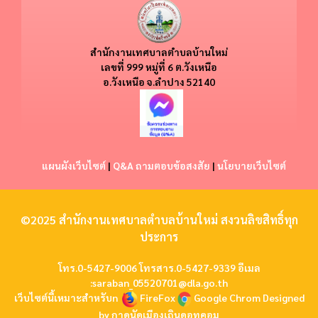
สำนักงานเทศบาลตำบลบ้านใหม่
​​เลขที่ 999 หมู่ที่ 6 ต.วังเหนือ
อ.วังเหนือ
จ.ลำปาง 52140
แผนผังเว็บไซต์
|
Q&A ถามตอบข้อสงสัย
|
นโยบายเว็บไซต์
©2025 สำนักงานเทศบาลตำบลบ้านใหม่ สงวนลิขสิทธิ์ทุก
ประการ
โทร.0-5427-9006 โทรสาร.0-5427-9339 อีเมล
:
saraban_05520701@dla.go.th
เว็บไซต์นี้เหมาะสำหรับn
FireFox
Google Chrom
Designed
by
กาดนัดเมืองเถินดอทคอม