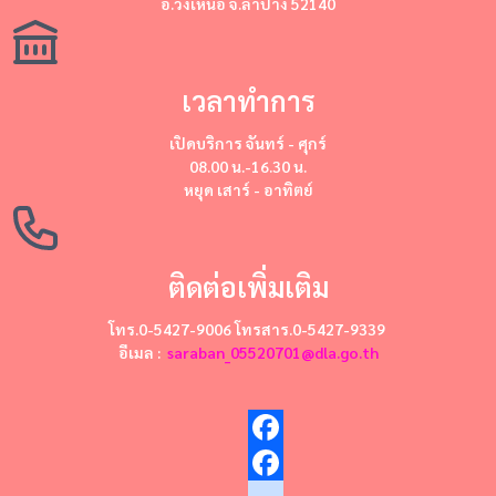
อ.วังเหนือ จ.ลำปาง 52140
เวลาทำการ
เปิดบริการ
จันทร์ - ศุกร์
08.00 น.-16.30 น.
หยุด
เสาร์ - อาทิตย์
ติดต่อเพิ่มเติม
โทร.0-5427-9006 โทรสาร.0-5427-9339
อีเมล :
saraban_05520701@dla.go.th
Facebook