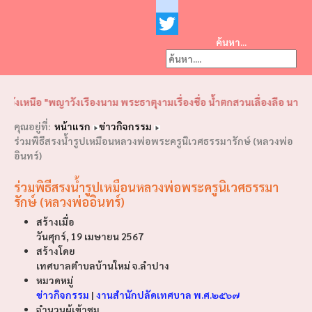
Facebook
youtube
ค้นหา...
Twitter
❮
❯
เหนือ "พญาวังเรืองนาม พระธาตุงามเรื่องชื่อ น้ำตกสวนเลื่องลือ นามนี้คือ
คุณอยู่ที่:
หน้าแรก
ข่าวกิจกรรม
ร่วมพิธีสรงน้ำรูปเหมือนหลวงพ่อพระครูนิเวศธรรมารักษ์ (หลวงพ่อ
อินทร์)
ร่วมพิธีสรงน้ำรูปเหมือนหลวงพ่อพระครูนิเวศธรรมา
รักษ์ (หลวงพ่ออินทร์)
สร้างเมื่อ
วันศุกร์, 19 เมษายน 2567
สร้างโดย
เทศบาลตำบลบ้านใหม่ จ.ลำปาง
หมวดหมู่
ข่าวกิจกรรม
|
งานสำนักปลัดเทศบาล พ.ศ.๒๕๖๗
จำนวนผู้เข้าชม