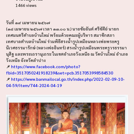
1466 views
วันที่ ๑๙ เมษายน ๒๕๖๗
(๑๘ เมษายน ๒๕๖๗ เวลา ๑๓.๐๐ น.) นายชัยยันต์ ศรีขัติย์ นายก
เทศมนตรีตำบลบ้านใหม่ พร้อมด้วยคณะผู้บริหาร สมาชิกสภา
เทศบาลตำบลบ้านใหม่ ร่วมพิธีสรงน้ำรูปเหมือนหลวงพ่อพระครู
นิเวศธรรมารักษ์ (หลวงพ่ออินทร์) สรงน้ำรูปเหมือนพระครูวรธรรมา
นุสิฐ และพระเถรานุเถระ ในเขตอำเภอวังเหนือ ณ วัดบ้านใหม่ อำเภอ
วังเหนือ จังหวัดลำปาง
📌
https://www.facebook.com/photo?
fbid=3517050241918239&set=pcb.3517053998584530
📌
https://www.banmailocal.go.th/index.php/2022-02-09-10-
04-59/item/744-2024-04-19