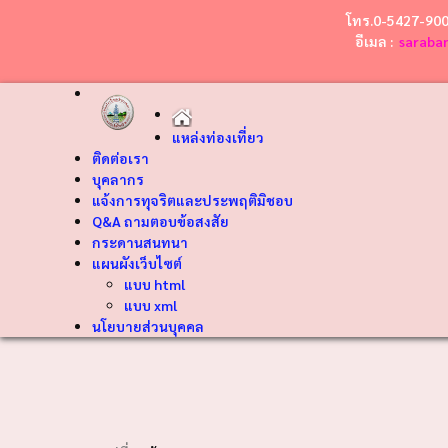
โทร.0-5427-90
อีเมล :
saraba
แหล่งท่องเที่ยว
ติดต่อเรา
บุคลากร
แจ้งการทุจริตและประพฤติมิชอบ
Q&A ถามตอบข้อสงสัย
กระดานสนทนา
แผนผังเว็บไซต์
แบบ html
แบบ xml
นโยบายส่วนบุคคล
❮