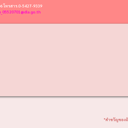
06 โทรสาร.0-5427-9339
n_05520701@dla.go.th
"คำขวัญของจังหวัดลำปาง "ถ่