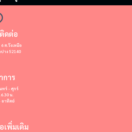
ติดต่อ
ี่ 6 ต.วังเหนือ
ลำปาง 52140
ำการ
นทร์ - ศุกร์
16.30 น.
- อาทิตย์
่อเพิ่มเติม