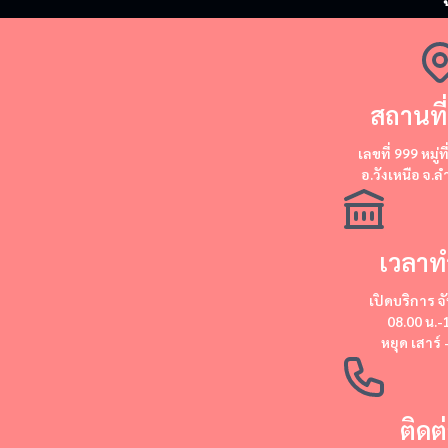
สถานที่
​​เลขที่ 999 หมู่ท
อ.วังเหนือ จ.
เวลาท
เปิดบริการ
จั
08.00 น.-
หยุด
เสาร์ 
ติดต