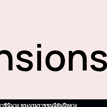
บรมราชินีนาถ พระบรมราชชนนีพันปีหลวง