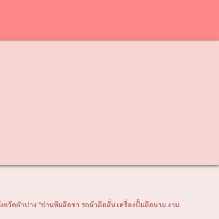
❯
านหินลือชา รถม้าลือลั่น เครื่องปั้นลือนาม งามพระธาตุลือไกล ฝึกช้างใช้