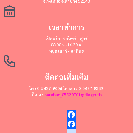
อ.วังเหนือ จ.ลำปาง 52140
เวลาทำการ
เปิดบริการ
จันทร์ - ศุกร์
08.00 น.-16.30 น.
หยุด
เสาร์ - อาทิตย์
ติดต่อเพิ่มเติม
โทร.0-5427-9006 โทรสาร.0-5427-9339
อีเมล :
saraban_05520701@dla.go.th
Facebook