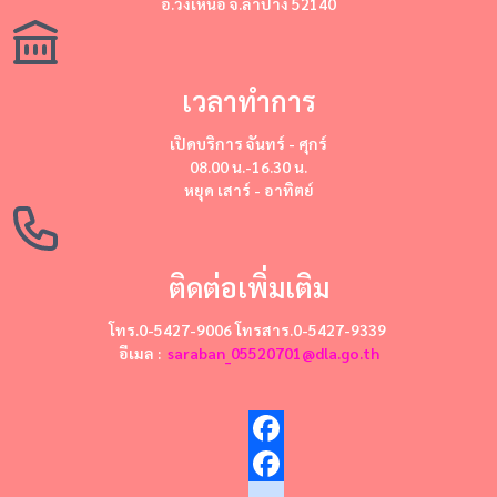
อ.วังเหนือ จ.ลำปาง 52140
เวลาทำการ
เปิดบริการ
จันทร์ - ศุกร์
08.00 น.-16.30 น.
หยุด
เสาร์ - อาทิตย์
ติดต่อเพิ่มเติม
โทร.0-5427-9006 โทรสาร.0-5427-9339
อีเมล :
saraban_05520701@dla.go.th
Facebook