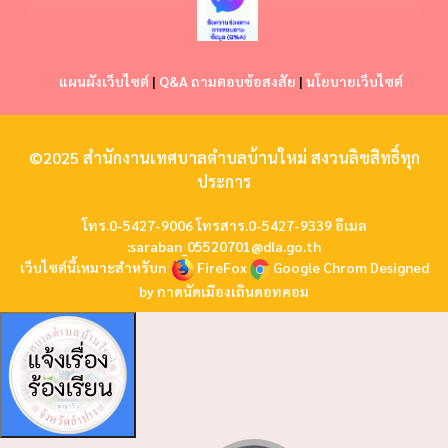
แผนผังเว็บไซต์
|
Q&A ถามตอบข้อสงสัย
|
นโยบายเว็บไซต์
©2025 สำนักงานเทศบาลตำบลบ้านใหม่ สงวนลิขสิทธิ์ทุก
ประการ
โทร.0-5427-9006 โทรสาร.0-5427-9339 อีเมล
:
saraban_05520701@dla.go.th
เว็บไซต์นี้เหมาะสำหรับn
FireFox
Google Chrom
Designed
by
กาดนัดเมืองเถินดอทคอม