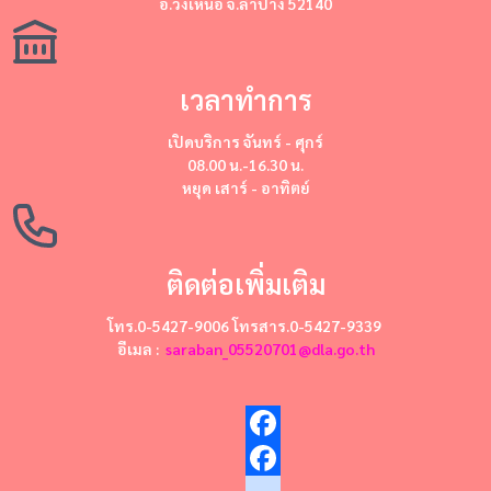
อ.วังเหนือ จ.ลำปาง 52140
เวลาทำการ
เปิดบริการ
จันทร์ - ศุกร์
08.00 น.-16.30 น.
หยุด
เสาร์ - อาทิตย์
ติดต่อเพิ่มเติม
โทร.0-5427-9006 โทรสาร.0-5427-9339
อีเมล :
saraban_05520701@dla.go.th
Facebook