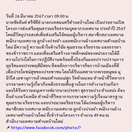
วันที่ 26 มีนาคม 2567 เวลา 09.00 น.
นายชัยยันต์ ศรีขัติย์ นายกเทศมนตรีตำบลบ้านใหม่ เป็นประธานเปิด
โครงการส่งเสริมคุณธรรมจริยธรรมบุคลากรเทศบาล ประจำปี 2567
โดยมีวัตถุประสงค์เพื่อส่งเสริมให้คณะผู้บริหาร สมาชิกสภาเทศบาล
พนักงานเทศบาล ลูกจ้างประจำ และพนักงานจ้างเทศบาลตำบลบ้าน
ใหม่ มีความรู้ ความเข้าใจด้านวินัย คุณธรรม จริยธรรม และจรรยา
ของข้าราชการ และเพื่อเสริมสร้างภาพลักษณ์ของหน่วยงานให้มี
ความโปร่งใสในการปฏิบัติงานพร้อมทั้งป้องกันและปราบปรามการ
ทุจริตและประพฤติมิชอบ ยึดหลักการบริหารกิจการบ้านเมืองที่ดี
เพื่อประโยชน์สุขของประชาชน โดยได้รับเมตตาจากพระดนุพล มุ
นิวํโส เลขานุการเจ้าคณะตำบลแม่สุก วัดห้วยแหน ทำหน้าที่วิทยากร
บรรยายความรู้เกี่ยวกับหลักธรรมพื้นฐานในการทำงานร่วมกันฯ
และได้รับความอนุเคราะห์จากนายประชา สุธรรมปวง ตำแหน่ง ท้อง
ถิ่นอำเภอวังเหนือ ทำหน้าที่วิทยากรบรรยายความรู้เรื่องมาตรฐาน
คุณธรรม จริยธรรม และประมวลจริยธรรม ให้แก่คณะผู้บริหาร
สมาชิกสภาเทศบาล พนักงานเทศบาล ลูกจ้างประจำ พนักงานจ้าง
เทศบาลตำบลบ้านใหม่ ที่เข้าร่วมโครงการ จำนวน 49 คน ณ
สำนักงานเทศบาลตำบลบ้านใหม่
📌
https://www.facebook.com/photo/?