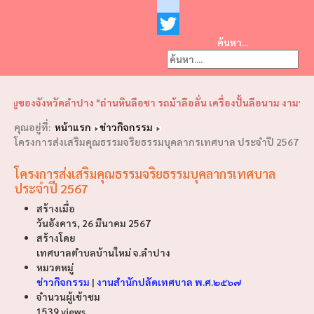
Facebook
youtube
ค้นหา...
Twitter
❮
❯
จังหวัดลำปาง "ถ่านหินลือชา รถม้าลือลั่น เครื่องปั้นลือนาม งามพระธาตุล
คุณอยู่ที่:
หน้าแรก
ข่าวกิจกรรม
โครงการส่งเสริมคุณธรรมจริยธรรมบุคลากรเทศบาล ประจำปี 2567
โครงการส่งเสริมคุณธรรมจริยธรรมบุคลากรเทศบาล
ประจำปี 2567
สร้างเมื่อ
วันอังคาร, 26 มีนาคม 2567
สร้างโดย
เทศบาลตำบลบ้านใหม่ จ.ลำปาง
หมวดหมู่
ข่าวกิจกรรม
|
งานสำนักปลัดเทศบาล พ.ศ.๒๕๖๗
จำนวนผู้เข้าชม
1539 views