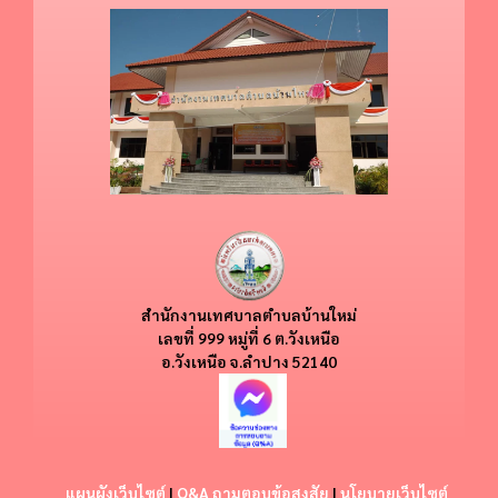
สำนักงานเทศบาลตำบลบ้านใหม่
​​เลขที่ 999 หมู่ที่ 6 ต.วังเหนือ
อ.วังเหนือ
จ.ลำปาง 52140
แผนผังเว็บไซต์
|
Q&A ถามตอบข้อสงสัย
|
นโยบายเว็บไซต์