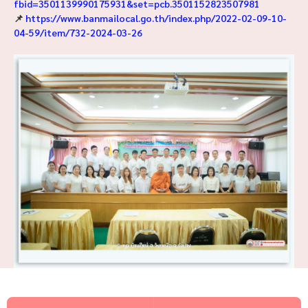
fbid=3501139990175931&set=pcb.3501152823507981
📌
https://www.banmailocal.go.th/index.php/2022-02-09-10-
04-59/item/732-2024-03-26