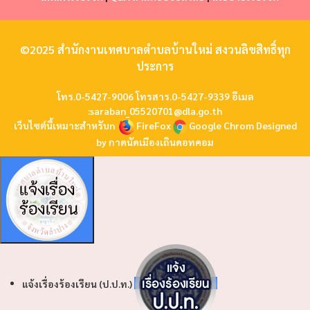
©2025 สำนักงานเทศบาลตำบลบ้านใหม่ สงวนลิขสิทธิ์ทุก
ประการ
โทร.0-5427-9006 โทรสาร.0-5427-9339 อีเมล
:
saraban_05520701@dla.go.th
เว็บไซต์นี้เหมาะสำหรับn
FireFox
Google Chrom
Designed
by
กาดนัดเมืองเถินดอทคอม
แจ้งเรื่องร้องเรียน (ป.ป.ท.)