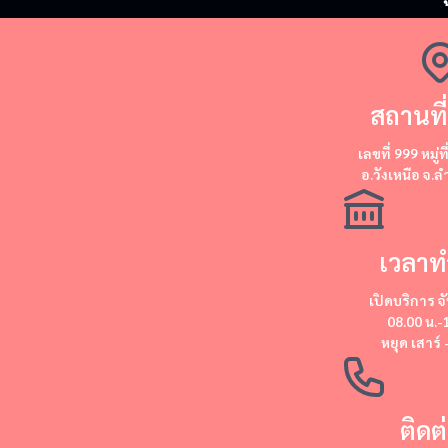
สถานที่
​​เลขที่ 999 หมู่ท
อ.วังเหนือ จ.
เวลาท
เปิดบริการ
จั
08.00 น.-
หยุด
เสาร์ 
ติดต