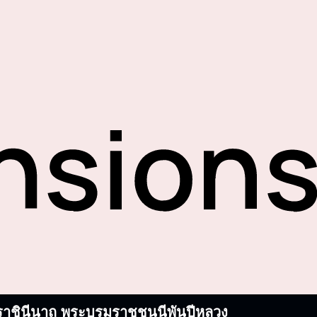
บรมราชินีนาถ พระบรมราชชนนีพันปีหลวง