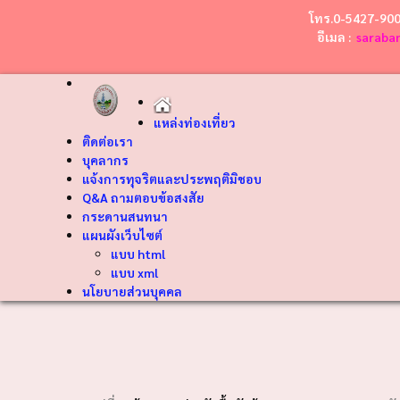
โทร.0-5427-90
อีเมล :
saraba
แหล่งท่องเที่ยว
ติดต่อเรา
บุคลากร
แจ้งการทุจริตและประพฤติมิชอบ
Q&A ถามตอบข้อสงสัย
กระดานสนทนา
แผนผังเว็บไซต์
แบบ html
แบบ xml
นโยบายส่วนบุคคล
❮
"คำขว