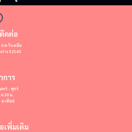
ติดต่อ
ี่ 6 ต.วังเหนือ
ลำปาง 52140
ำการ
นทร์ - ศุกร์
16.30 น.
- อาทิตย์
่อเพิ่มเติม