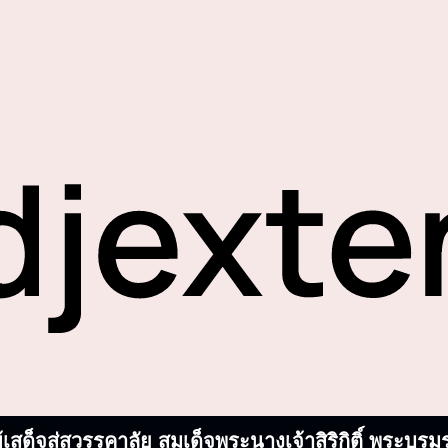
้เสด็จสู่สวรรคาลัย สมเด็จพระนางเจ้าสิริกิติ์ พระ