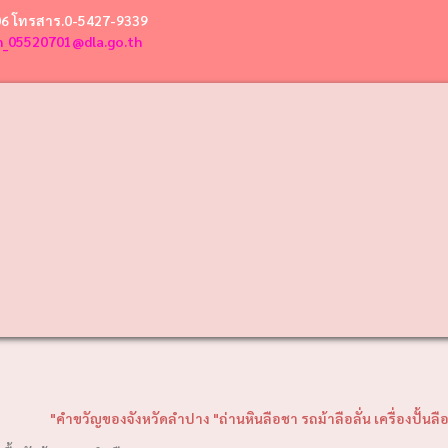
06 โทรสาร.0-5427-9339
n_05520701@dla.go.th
ัญของจังหวัดลำปาง "ถ่านหินลือชา รถม้าลือลั่น เครื่องปั้นลือนาม งามพระ