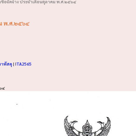
ื้อจัดจ้าง ประจำเดือนตุลาคม พ.ศ.๒๕๖๔
าคม พ.ศ.๒๕๖๔
หาพัสดุ
|
ITA2565
๕๖๔