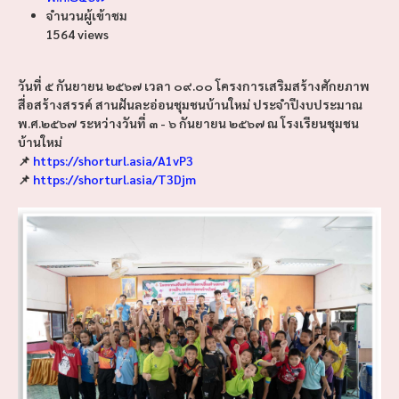
จำนวนผู้เข้าชม
1564 views
วันที่ ๕ กันยายน ๒๕๖๗ เวลา ๐๙.๐๐ โครงการเสริมสร้างศักยภาพ
สื่อสร้างสรรค์ สานฝันละอ่อนชุมชนบ้านใหม่ ประจำปีงบประมาณ
พ.ศ.๒๕๖๗ ระหว่างวันที่ ๓ - ๖ กันยายน ๒๕๖๗ ณ โรงเรียนชุมชน
บ้านใหม่
📌
https://shorturl.asia/A1vP3
📌
https://shorturl.asia/T3Djm