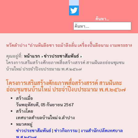
Facebook
youtube
ค้นหา...
Twitter
❮
❯
ดลำปาง "ถ่านหินลือชา รถม้าลือลั่น เครื่องปั้นลือนาม งามพระธาตุลือไกล 
คุณอยู่ที่:
หน้าแรก
ข่าวประชาสัมพันธ์
โครงการเสริมสร้างศักยภาพสื่อสร้างสรรค์ สานฝันละอ่อนชุมชน
บ้านใหม่ ประจำปีงบประมาณ พ.ศ.๒๕๖๗
โครงการเสริมสร้างศักยภาพสื่อสร้างสรรค์ สานฝันละ
อ่อนชุมชนบ้านใหม่ ประจำปีงบประมาณ พ.ศ.๒๕๖๗
สร้างเมื่อ
วันพฤหัสบดี, 05 กันยายน 2567
สร้างโดย
เทศบาลตำบลบ้านใหม่ จ.ลำปาง
หมวดหมู่
ข่าวประชาสัมพันธ์
|
ข่าวกิจกรรม
|
งานสำนักปลัดเทศบาล
พ.ศ.๒๕๖๗