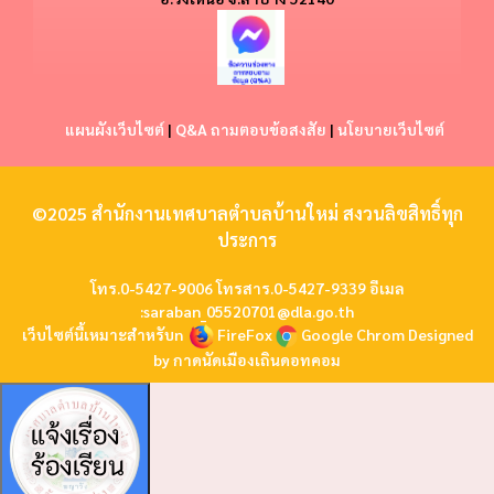
แผนผังเว็บไซต์
|
Q&A ถามตอบข้อสงสัย
|
นโยบายเว็บไซต์
©2025 สำนักงานเทศบาลตำบลบ้านใหม่ สงวนลิขสิทธิ์ทุก
ประการ
โทร.0-5427-9006 โทรสาร.0-5427-9339 อีเมล
:
saraban_05520701@dla.go.th
เว็บไซต์นี้เหมาะสำหรับn
FireFox
Google Chrom
Designed
by
กาดนัดเมืองเถินดอทคอม