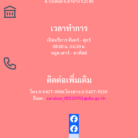
อ.วังเหนือ จ.ลำปาง 52140
เวลาทำการ
เปิดบริการ
จันทร์ - ศุกร์
08.00 น.-16.30 น.
หยุด
เสาร์ - อาทิตย์
ติดต่อเพิ่มเติม
โทร.0-5427-9006 โทรสาร.0-5427-9339
อีเมล :
saraban_05520701@dla.go.th
Facebook