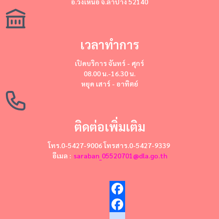
อ.วังเหนือ จ.ลำปาง 52140
เวลาทำการ
เปิดบริการ
จันทร์ - ศุกร์
08.00 น.-16.30 น.
หยุด
เสาร์ - อาทิตย์
ติดต่อเพิ่มเติม
โทร.0-5427-9006 โทรสาร.0-5427-9339
อีเมล :
saraban_05520701@dla.go.th
Facebook