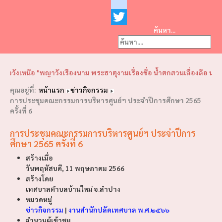
Facebook
youtube
ค้นหา...
Twitter
❮
❯
ังเหนือ "พญาวังเรืองนาม พระธาตุงามเรื่องชื่อ น้ำตกสวนเลื่องลือ นามนี้ค
คุณอยู่ที่:
หน้าแรก
ข่าวกิจกรรม
การประชุมคณะกรรมการบริหารศูนย์ฯ ประจำปีการศึกษา 2565
ครั้งที่ 6
การประชุมคณะกรรมการบริหารศูนย์ฯ ประจำปีการ
ศึกษา 2565 ครั้งที่ 6
สร้างเมื่อ
วันพฤหัสบดี, 11 พฤษภาคม 2566
สร้างโดย
เทศบาลตำบลบ้านใหม่ จ.ลำปาง
หมวดหมู่
ข่าวกิจกรรม
|
งานสำนักปลัดเทศบาล พ.ศ.๒๕๖๖
จำนวนผู้เข้าชม