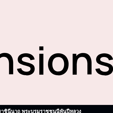
บรมราชินีนาถ พระบรมราชชนนีพันปีหลวง