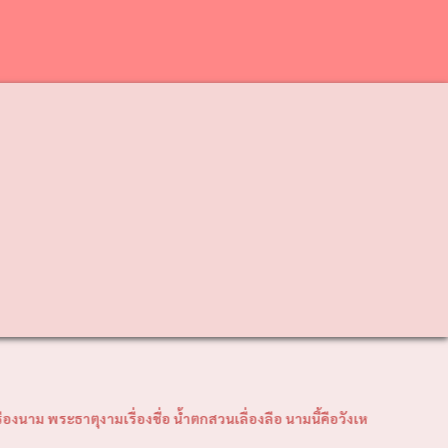
❯
าตุงามเรื่องชื่อ น้ำตกสวนเลื่องลือ นามนี้คือวังเหนือ"วิสัยทัศน์เทศบาล