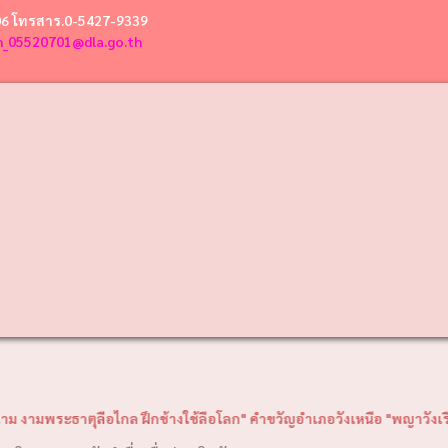
06 โทรสาร.0-5427-9339
n_05520701@dla.go.th
ธาตุลือไกล ฝึกช้างใช้ลือโลก" คำขวัญอำเภอวังเหนือ "พญาวังเรืองนาม พระธ