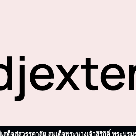
้เสด็จสู่สวรรคาลัย สมเด็จพระนางเจ้าสิริกิติ์ พระ