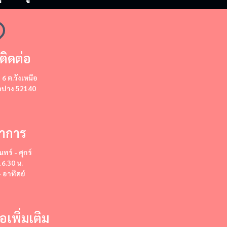
ติดต่อ
ี่ 6 ต.วังเหนือ
ลำปาง 52140
ำการ
นทร์ - ศุกร์
16.30 น.
- อาทิตย์
่อเพิ่มเติม