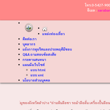
โทร.0-5427-90
อีเมล :
saraba
แหล่งท่องเที่ยว
ติดต่อเรา
บุคลากร
แจ้งการทุจริตและประพฤติมิชอบ
Q&A ถามตอบข้อสงสัย
กระดานสนทนา
แผนผังเว็บไซต์
แบบ html
แบบ xml
นโยบายส่วนบุคคล
❮
ัญของจังหวัดลำปาง "ถ่านหินลือชา รถม้าลือลั่น เครื่องปั้นลือนาม งามพระ