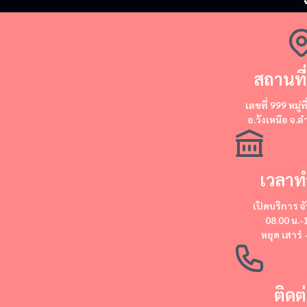
สถานที่
​​เลขที่ 999 หมู่ท
อ.วังเหนือ จ.
เวลาท
เปิดบริการ
จั
08.00 น.-
หยุด
เสาร์ 
ติดต