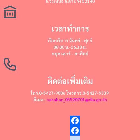
อ.วังเหนือ จ.ลำปาง 52140
เวลาทำการ
เปิดบริการ
จันทร์ - ศุกร์
08.00 น.-16.30 น.
หยุด
เสาร์ - อาทิตย์
ติดต่อเพิ่มเติม
โทร.0-5427-9006 โทรสาร.0-5427-9339
อีเมล :
saraban_05520701@dla.go.th
Facebook