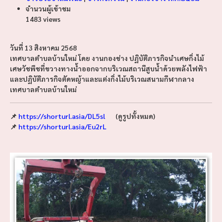
จำนวนผู้เข้าชม
1483 views
วันที่ 13 สิงหาคม 2568
เทศบาลตำบลบ้านใหม่ โดย งานกองช่าง ปฏิบัติภารกิจนำเศษกิ่งไม้
เศษวัชพืชที่ขวางทางน้ำออกจากบริเวณสถานีสูบน้ำด้วยพลังไฟฟ้า
และปฏิบัติภารกิจตัดหญ้าและแต่งกิ่งไม้บริเวณสนามกีฬากลาง
เทศบาลตำบลบ้านใหม่
📌
https://shorturl.asia/DL5sl
(ดูรูปทั้งหมด)
📌
https://shorturl.asia/Eu2rL