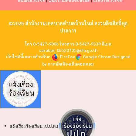
แผนผังเว็บไซต์
|
Q&A ถามตอบข้อสงสัย
|
นโยบายเว็บไซต์
©2025 สำนักงานเทศบาลตำบลบ้านใหม่ สงวนลิขสิทธิ์ทุก
ประการ
โทร.0-5427-9006 โทรสาร.0-5427-9339 อีเมล
:
saraban_05520701@dla.go.th
เว็บไซต์นี้เหมาะสำหรับn
FireFox
Google Chrom
Designed
by
กาดนัดเมืองเถินดอทคอม
แจ้งเรื่องร้องเรียน (ป.ป.ท.)