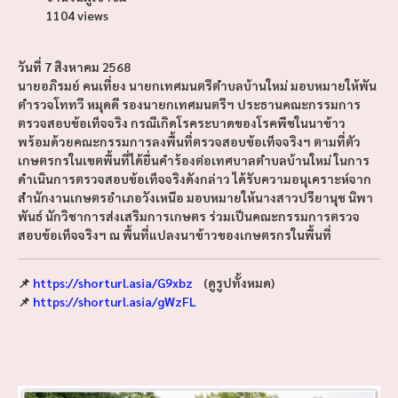
1104 views
วันที่ 7 สิงหาคม 2568
นายอภิรมย์ คนเที่ยง นายกเทศมนตรีตำบลบ้านใหม่ มอบหมายให้พัน
ตำรวจโททวี หมุดดี รองนายกเทศมนตรีฯ ประธานคณะกรรมการ
ตรวจสอบข้อเท็จจริง กรณีเกิดโรคระบาดของโรคพืชในนาข้าว
พร้อมด้วยคณะกรรมการลงพื้นที่ตรวจสอบข้อเท็จจริงฯ ตามที่ตัว
เกษตรกรในเขตพื้นที่ได้ยื่นคำร้องต่อเทศบาลตำบลบ้านใหม่ ในการ
ดำเนินการตรวจสอบข้อเท็จจริงดังกล่าว ได้รับความอนุเคราะห์จาก
สำนักงานเกษตรอำเภอวังเหนือ มอบหมายให้นางสาวปรียานุช นิพา
พันธ์ นักวิชาการส่งเสริมการเกษตร ร่วมเป็นคณะกรรมการตรวจ
สอบข้อเท็จจริงฯ ณ พื้นที่แปลงนาข้าวของเกษตรกรในพื้นที่
📌
https://shorturl.asia/G9xbz
(ดูรูปทั้งหมด)
📌
https://shorturl.asia/gWzFL