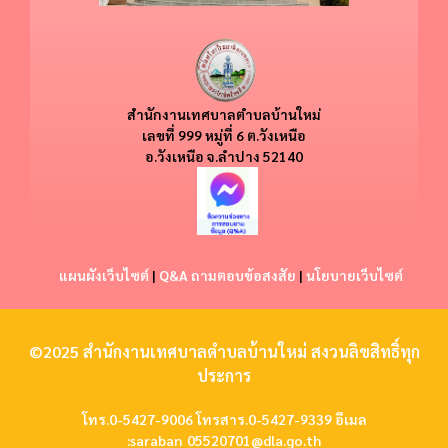
สำนักงานเทศบาลตำบลบ้านใหม่
​​เลขที่ 999 หมู่ที่ 6 ต.วังเหนือ
อ.วังเหนือ
จ.ลำปาง 52140
แผนผังเว็บไซต์
|
Q&A ถามตอบข้อสงสัย
|
นโยบายเว็บไซต์
©2025 สำนักงานเทศบาลตำบลบ้านใหม่ สงวนลิขสิทธิ์ทุก
ประการ
โทร.0-5427-9006 โทรสาร.0-5427-9339 อีเมล
:
saraban_05520701@dla.go.th