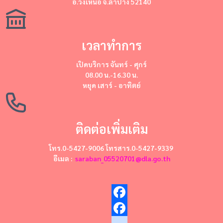
อ.วังเหนือ จ.ลำปาง 52140
เวลาทำการ
เปิดบริการ
จันทร์ - ศุกร์
08.00 น.-16.30 น.
หยุด
เสาร์ - อาทิตย์
ติดต่อเพิ่มเติม
โทร.0-5427-9006 โทรสาร.0-5427-9339
อีเมล :
saraban_05520701@dla.go.th
Facebook