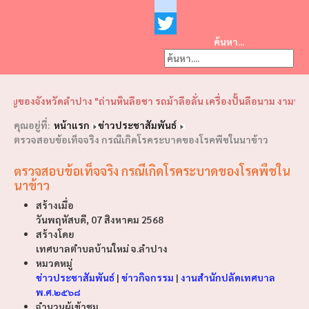
Facebook
youtube
ค้นหา...
Twitter
❮
❯
งจังหวัดลำปาง "ถ่านหินลือชา รถม้าลือลั่น เครื่องปั้นลือนาม งามพระธาตุ
คุณอยู่ที่:
หน้าแรก
ข่าวประชาสัมพันธ์
ตรวจสอบข้อเท็จจริง กรณีเกิดโรคระบาดของโรคพืชในนาข้าว
ตรวจสอบข้อเท็จจริง กรณีเกิดโรคระบาดของโรคพืชใน
นาข้าว
สร้างเมื่อ
วันพฤหัสบดี, 07 สิงหาคม 2568
สร้างโดย
เทศบาลตำบลบ้านใหม่ จ.ลำปาง
หมวดหมู่
ข่าวประชาสัมพันธ์
|
ข่าวกิจกรรม
|
งานสำนักปลัดเทศบาล
พ.ศ.๒๕๖๘
จำนวนผู้เข้าชม