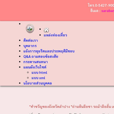
โทร.0-5427-90
อีเมล :
saraba
แหล่งท่องเที่ยว
ติดต่อเรา
บุคลากร
แจ้งการทุจริตและประพฤติมิชอบ
Q&A ถามตอบข้อสงสัย
กระดานสนทนา
แผนผังเว็บไซต์
แบบ html
แบบ xml
นโยบายส่วนบุคคล
❮
"คำขวัญของจังหวัดลำปาง "ถ่านหินลือชา รถม้าลือลั่น เครื่องปั้นลือน