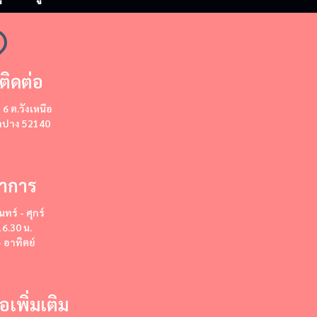
ติดต่อ
ี่ 6 ต.วังเหนือ
ลำปาง 52140
ำการ
นทร์ - ศุกร์
16.30 น.
- อาทิตย์
่อเพิ่มเติม