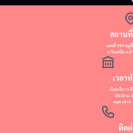
สถานที่
​​เลขที่ 999 หมู่ท
อ.วังเหนือ จ.
เวลาท
เปิดบริการ
จั
08.00 น.-
หยุด
เสาร์ 
ติดต