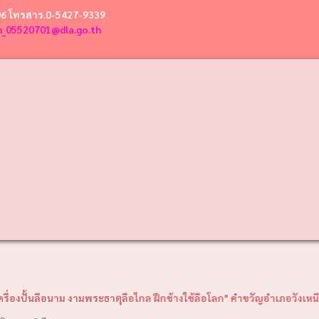
06 โทรสาร.0-5427-9339
n_05520701@dla.go.th
าม งามพระธาตุลือไกล ฝึกช้างใช้ลือโลก" คำขวัญอำเภอวังเหนือ "พญาวังเรือ