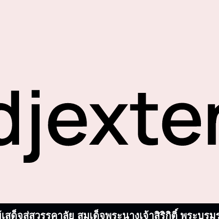
้เสด็จสู่สวรรคาลัย สมเด็จพระนางเจ้าสิริกิติ์ พระ