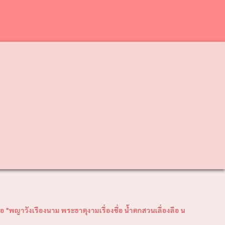
❯
งนาม พระธาตุงามเรื่องชื่อ น้ำตกสวนเลื่องลือ นามนี้คือวังเหนือ"วิสัยทั