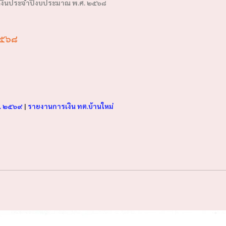
เงินประจำปีงบประมาณ พ.ศ. ๒๕๖๘
๒๕๖๘
ศ. ๒๕๖๙
|
รายงานการเงิน ทต.บ้านใหม่