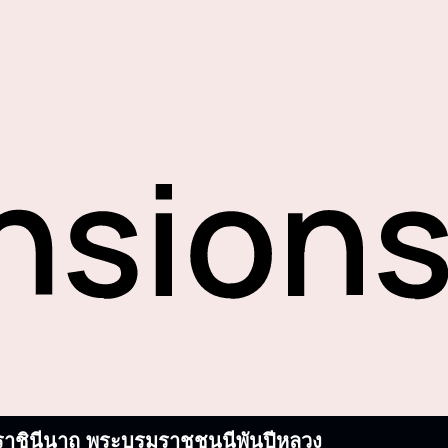
บรมราชินีนาถ พระบรมราชชนนีพันปีหลวง