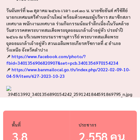
วันจันทร์ที่ ๒๓ ตุลาคม ๒๕๖๖ เวลา ๐๗.๓๐ น. นายชัยยันต์ ศรีขัติย์
นายกเทศมนตรีตำบลบ้านใหม่ พร้อมด้วยคณะผู้บริหาร สมาชิกสภา
เทศบาล พนักงานเทศบาล ร่วมกิจกรรมน้อมรำลึกเนื่องในวันคล้าย
วันสวรรคตพระบาทสมเด็จพระจุลจอมเกล้าเจ้าอยู่หัว ประจำปี
๒๕๖๖ ณ บริเวณพระบรมราชานุสาวรีย์ พระบาทสมเด็จพระ
จุลจอมเกล้าเจ้าอยู่หัว สวนเฉลิมพระเกียรตรัชกาลที่ ๕ อำเภอ
วังเหนือ จังหวัดลำปาง
📌
https://www.facebook.com/photo/?
fbid=3401356906820907&set=pcb.3401356970154234
📌
https://www.banmailocal.go.th/index.php/2022-02-09-10-
04-59/item/627-2023-10-23
พื้นที่
ประชากร
3.8
2,558 คน