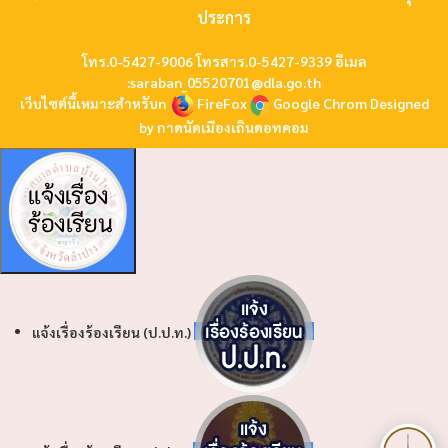
ประการ
โทร.0-5427-9006 โทรสาร.0-5427-9339 อีเมล
:
saraban_05520701@dla.go.th
เว็บไซต์นี้เหมาะสำหรับn
FireFox
Google Chrom
Designed
by
กาดนัดเมืองเถินดอทคอม
แจ้งเรื่องร้องเรียน (ป.ป.ท.)