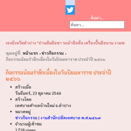
Facebook
youtube
ค้นหา...
Twitter
❮
❯
จังหวัดลำปาง "ถ่านหินลือชา รถม้าลือลั่น เครื่องปั้นลือนาม งามพระธาตุล
คุณอยู่ที่:
หน้าแรก
ข่าวกิจกรรม
กิจกรรมน้อมรำลึกเนื่องในวันปิยมหาราช ประจำปี ๒๕๖๖
กิจกรรมน้อมรำลึกเนื่องในวันปิยมหาราช ประจำปี
๒๕๖๖
สร้างเมื่อ
วันจันทร์, 23 ตุลาคม 2566
สร้างโดย
เทศบาลตำบลบ้านใหม่ จ.ลำปาง
หมวดหมู่
ข่าวกิจกรรม
|
งานสำนักปลัดเทศบาล พ.ศ.๒๕๖๗
จำนวนผู้เข้าชม
1728 views