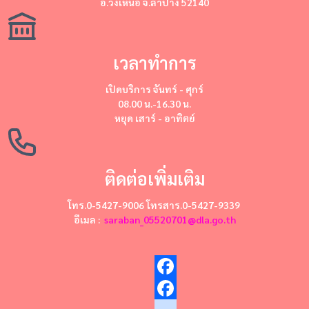
อ.วังเหนือ จ.ลำปาง 52140
เวลาทำการ
เปิดบริการ
จันทร์ - ศุกร์
08.00 น.-16.30 น.
หยุด
เสาร์ - อาทิตย์
ติดต่อเพิ่มเติม
โทร.0-5427-9006 โทรสาร.0-5427-9339
อีเมล :
saraban_05520701@dla.go.th
Facebook