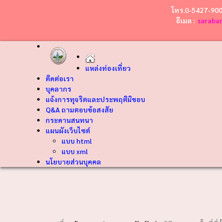
โทร.0-5427-90
อีเมล :
saraba
แหล่งท่องเที่ยว
ติดต่อเรา
บุคลากร
แจ้งการทุจริตและประพฤติมิชอบ
Q&A ถามตอบข้อสงสัย
กระดานสนทนา
แผนผังเว็บไซต์
แบบ html
แบบ xml
นโยบายส่วนบุคคล
❮