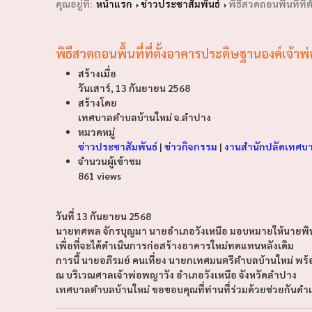
คุณอยู่ที่:
หน้าแรก
ข่าวประชาสัมพันธ์
พิธีสวดถอนพื้นที่ท
พิธีสวดถอนพื้นที่ที่ตั้งอาคารประดิษฐานองค์เจ้า
สร้างเมื่อ
วันเสาร์, 13 กันยายน 2568
สร้างโดย
เทศบาลตำบลบ้านใหม่ จ.ลำปาง
หมวดหมู่
ข่าวประชาสัมพันธ์
|
ข่าวกิจกรรม
|
งานสำนักปลัดเทศบ
จำนวนผู้เข้าชม
861 views
วันที่ 13 กันยายน 2568
นายทศพล จักรบุญมา นายอำเภอวังเหนือ มอบหมายให้นายพิพัฒน
เพื่อที่จะได้ดำเนินการก่อสร้างอาคารใหม่ทดแทนหลังเดิม
การนี้ นายอภิรมย์ คนเที่ยง นายกเทศมนตรีตำบลบ้านใหม่ 
ณ บริเวณศาลเจ้าพ่อพญาวัง อำเภอวังเหนือ จังหวัดลำปาง
เทศบาลตำบลบ้านใหม่ ขอขอบคุณที่ท่านที่ร่วมด้วยช่วยกันดำเน