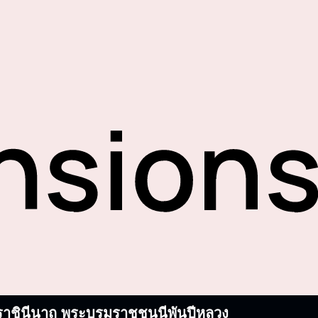
บรมราชินีนาถ พระบรมราชชนนีพันปีหลวง