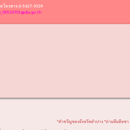
06 โทรสาร.0-5427-9339
n_05520701@dla.go.th
"คำขวัญของจังหวัดลำปาง "ถ่านหินลือชา รถม้าลือลั่น เครื่อ