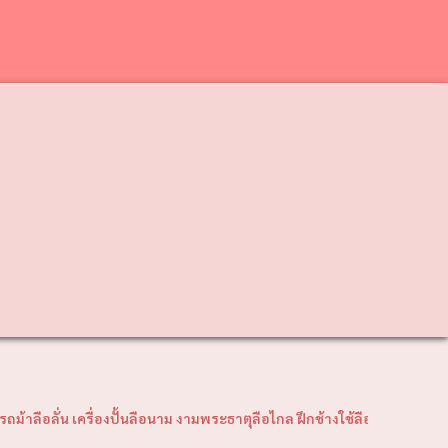
❯
งปั้นลือนาม งามพระธาตุลือไกล ฝึกช้างใช้ลือโลก" คำขวัญอำเภอวังเหนือ "พ