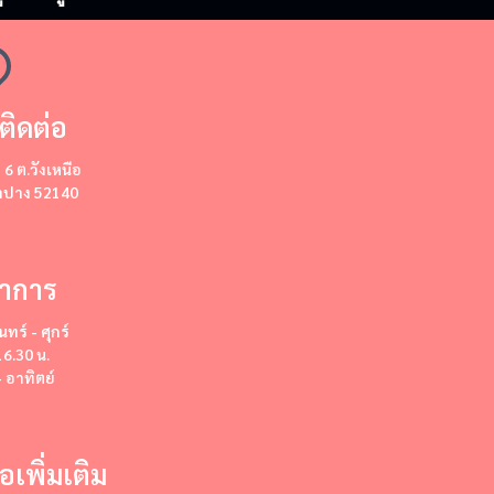
ติดต่อ
ี่ 6 ต.วังเหนือ
ลำปาง 52140
ำการ
นทร์ - ศุกร์
16.30 น.
- อาทิตย์
่อเพิ่มเติม