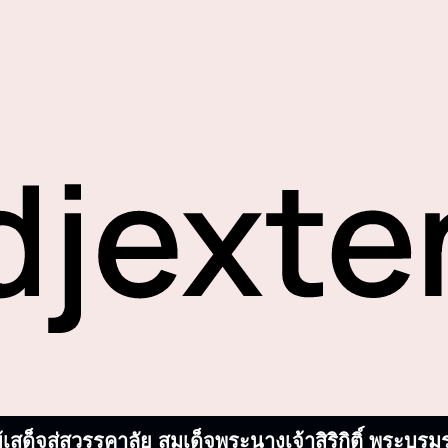
้เสด็จสู่สวรรคาลัย สมเด็จพระนางเจ้าสิริกิติ์ พระ