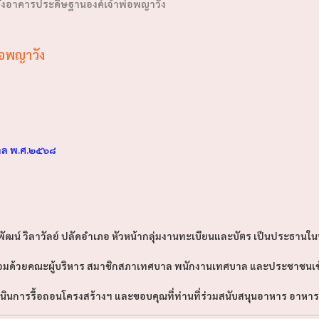
ี่ตั้งอาคารประดิษฐานองค์เจ้าพ่อพญาวัง
พ่อพญาวัง
าล พ.ศ.๒๕๖๘
์ วิลาวัลย์ ปลัดอำเภอ หัวหน้ากลุ่มงานทะเบียนและบัตร เป็นประธานในพิ
พร้อมด้วยคณะผู้บริหาร สมาชิกสภาเทศบาล พนักงานเทศบาล และประชาชนเ
ินการรื้อถอนโครงสร้างฯ และขอบคุณที่ท่านที่ร่วมสนับสนุนอาหาร อาหารว่าง