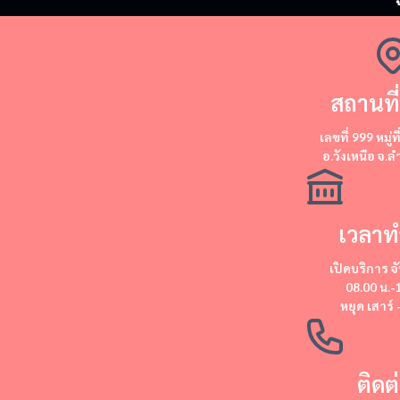
สถานที่
​​เลขที่ 999 หมู่ท
อ.วังเหนือ จ.
เวลาท
เปิดบริการ
จั
08.00 น.-
หยุด
เสาร์ 
ติดต