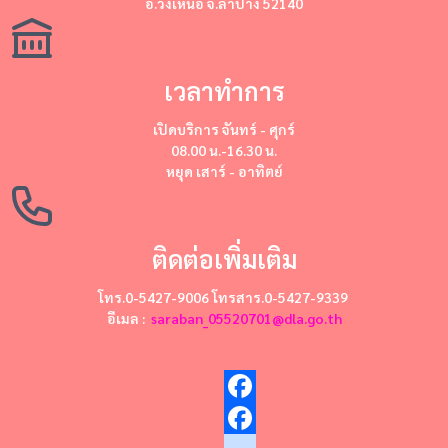
อ.วังเหนือ จ.ลำปาง 52140
เวลาทำการ
เปิดบริการ
จันทร์ - ศุกร์
08.00 น.-16.30 น.
หยุด
เสาร์ - อาทิตย์
ติดต่อเพิ่มเติม
โทร.0-5427-9006 โทรสาร.0-5427-9339
อีเมล :
saraban_05520701@dla.go.th
Facebook