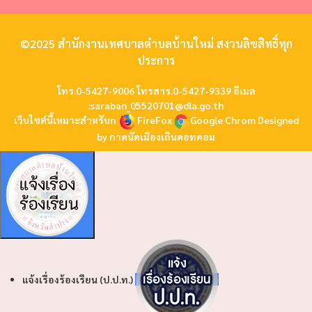
©2025 สำนักงานเทศบาลตำบลบ้านใหม่ สงวนลิขสิทธิ์ทุก
ประการ
โทร.0-5427-9006 โทรสาร.0-5427-9339 อีเมล
:
saraban_05520701@dla.go.th
เว็บไซต์นี้เหมาะสำหรับn
FireFox
Google Chrom
Designed
by
กาดนัดเมืองเถินดอทคอม
แจ้งเรื่องร้องเรียน (ป.ป.ท.)