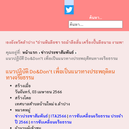
Facebook
youtube
ค้นหา...
Twitter
❮
❯
จังหวัดลำปาง "ถ่านหินลือชา รถม้าลือลั่น เครื่องปั้นลือนาม งามพระธาตุล
คุณอยู่ที่:
หน้าแรก
ข่าวประชาสัมพันธ์
แนวปฏิบัติ Do&Don't เพื่อเป็นแนวทางประพฤติตนทางจริยธรรม
แนวปฏิบัติ Do&Don't เพื่อเป็นแนวทางประพฤติตน
ทางจริยธรรม
สร้างเมื่อ
วันจันทร์, 03 เมษายน 2566
สร้างโดย
เทศบาลตำบลบ้านใหม่ จ.ลำปาง
หมวดหมู่
ข่าวประชาสัมพันธ์
|
ITA2566
|
การขับเคลื่อนจริยธรรม ประจำ
ปี 2566
|
การขับเคลื่อนจริยธรรม
จำนวนผู้เข้าชม