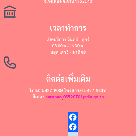
อ.วังเหนือ จ.ลำปาง 52140
เวลาทำการ
เปิดบริการ
จันทร์ - ศุกร์
08.00 น.-16.30 น.
หยุด
เสาร์ - อาทิตย์
ติดต่อเพิ่มเติม
โทร.0-5427-9006 โทรสาร.0-5427-9339
อีเมล :
saraban_05520701@dla.go.th
Facebook