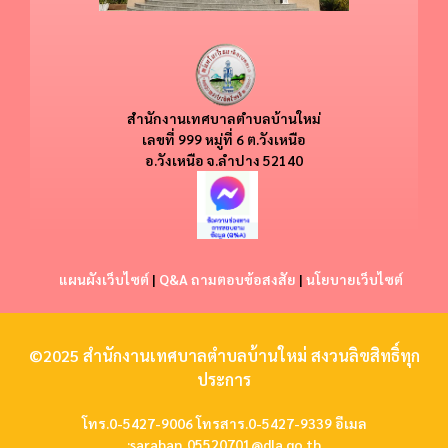
สำนักงานเทศบาลตำบลบ้านใหม่
​​เลขที่ 999 หมู่ที่ 6 ต.วังเหนือ
อ.วังเหนือ
จ.ลำปาง 52140
แผนผังเว็บไซต์
|
Q&A ถามตอบข้อสงสัย
|
นโยบายเว็บไซต์
©2025 สำนักงานเทศบาลตำบลบ้านใหม่ สงวนลิขสิทธิ์ทุก
ประการ
โทร.0-5427-9006 โทรสาร.0-5427-9339 อีเมล
:
saraban_05520701@dla.go.th