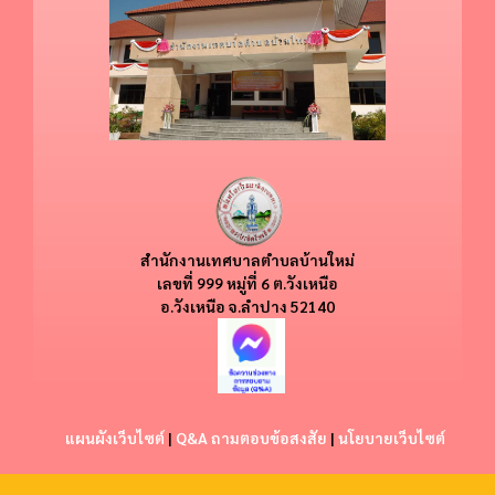
สำนักงานเทศบาลตำบลบ้านใหม่
​​เลขที่ 999 หมู่ที่ 6 ต.วังเหนือ
อ.วังเหนือ
จ.ลำปาง 52140
แผนผังเว็บไซต์
|
Q&A ถามตอบข้อสงสัย
|
นโยบายเว็บไซต์