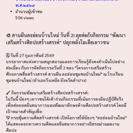
พ.ศ.๒๕๖๙
จำนวนผู้เข้าชม
506 views
🎨 สานฝันละอ่อนบ้านใหม่ วันที่ 2! ลุยต่อกับกิจกรรม "พัฒนา
เสริมสร้างศิลปะสร้างสรรค์" ปลุกพลังไอเดียเยาวชน
🗓️ วันที่ 27 กุมภาพันธ์ 2569
บรรยากาศแห่งความสนุกสนานและการเรียนรู้ยังคงดำเนินไปอย่าง
ต่อเนื่อง กับการจัดกิจกรรมวันที่ 2 ของ "โครงการเสริมสร้าง
ศักยภาพสื่อสร้างสรรค์ สานฝัน ละอ่อนชุมชนบ้านใหม่" ณ โรงเรียน
ชุมชนบ้านใหม่ (อำเภอวังเหนือ จังหวัดลำปาง)
🖌️ กิจกรรมพัฒนาเสริมสร้างศิลปะสร้างสรรค์:
ในวันนี้ น้องๆ เยาวชนได้เข้าร่วมกิจกรรมที่เน้นการลงมือปฏิบัติจริง
เพื่อต่อยอดจินตนาการและพัฒนาทักษะด้านศิลปะสร้างสรรค์ โดยมี
เป้าหมายสำคัญเพื่อ:
💡 กระตุ้นความคิดสร้างสรรค์: เปิดโอกาสให้น้องๆ "ละอ่อนบ้านใหม่"
ได้แสดงออกทางความคิดและจินตนาการอย่างอิสระผ่านผลงาน
ศิลปะ