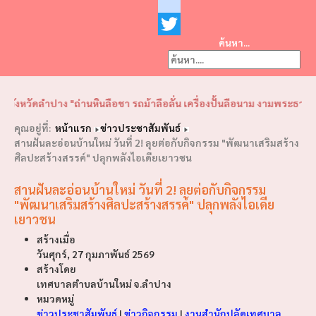
Facebook
youtube
ค้นหา...
Twitter
❮
❯
ัดลำปาง "ถ่านหินลือชา รถม้าลือลั่น เครื่องปั้นลือนาม งามพระธาตุลือไกล
คุณอยู่ที่:
หน้าแรก
ข่าวประชาสัมพันธ์
สานฝันละอ่อนบ้านใหม่ วันที่ 2! ลุยต่อกับกิจกรรม "พัฒนาเสริมสร้าง
ศิลปะสร้างสรรค์" ปลุกพลังไอเดียเยาวชน
สานฝันละอ่อนบ้านใหม่ วันที่ 2! ลุยต่อกับกิจกรรม
"พัฒนาเสริมสร้างศิลปะสร้างสรรค์" ปลุกพลังไอเดีย
เยาวชน
สร้างเมื่อ
วันศุกร์, 27 กุมภาพันธ์ 2569
สร้างโดย
เทศบาลตำบลบ้านใหม่ จ.ลำปาง
หมวดหมู่
ข่าวประชาสัมพันธ์
|
ข่าวกิจกรรม
|
งานสำนักปลัดเทศบาล