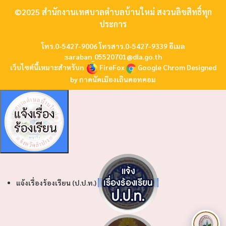
©2025 สำนักงานเทศบาลตำบลบ้านใหม่ สงวนลิขสิทธิ์ทุก
ประการ
โทร.0-5427-9006 โทรสาร.0-5427-9339 อีเมล
:
saraban_05520701@dla.go.th
เว็บไซต์นี้เหมาะสำหรับn
FireFox
Google Chrom
Designed
by
กาดนัดเมืองเถินดอทคอม
แจ้งเรื่องร้องเรียน (ป.ป.ท.)