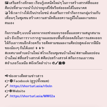
🖼️ เสริมสร้างทักษะ: เรียนรู้เทคนิคใหม่ๆ ในการสร้างสรรค์สื่อและ
ศิลปะที่สามารถนำไปประยุกต์ใช้หรือต่อยอดได้ในอนาคต
🤝 ใช้เวลาว่างให้เป็นประโยชน์: ส่งเสริมการทำกิจกรรมกลุ่มร่วมกับ
เพื่อนๆ ในชุมชน สร้างความสามัคคีและความภูมิใจในผลงานของ
ตนเอง
กิจกรรมดีๆ แบบนี้ นอกจากจะช่วยมอบรอยยิ้มและความสนุกสนาน
แล้ว ยังเป็นการวางรากฐานและมอบพื้นที่ปลอดภัยในการแสดงออก
ให้กับเยาวชนอีกด้วยครับ รอติดตามชมผลงานศิลปะสุดเจ๋งจากฝีมือ
ของน้องๆ กันได้เลย! 👦👧✨
#เทศบาลตำบลบ้านใหม่ #โรงเรียนชุมชนบ้านใหม่ #สานฝันละอ่อน
บ้านใหม่ #สื่อสร้างสรรค์ #ศิลปะสร้างสรรค์ #กิจกรรมเยาวชน
#อำเภอวังเหนือ #จังหวัดลำปาง 🎨🖌️🏫🟢
📢
ช่องทางติดตามข่าวสาร
👉 🔵 Facebook (ดูรูปทั้งหมด)
🔗 :
https://shorturl.asia/r0oln
👉 🌐 Website
🔗 :
https://shorturl.asia/MW02a