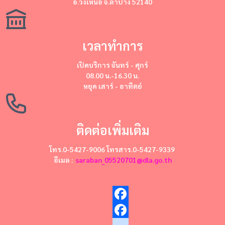
อ.วังเหนือ จ.ลำปาง 52140
เวลาทำการ
เปิดบริการ
จันทร์ - ศุกร์
08.00 น.-16.30 น.
หยุด
เสาร์ - อาทิตย์
ติดต่อเพิ่มเติม
โทร.0-5427-9006 โทรสาร.0-5427-9339
อีเมล :
saraban_05520701@dla.go.th
Facebook