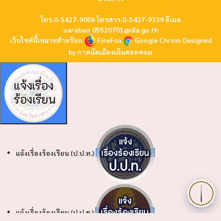
โทร.0-5427-9006 โทรสาร.0-5427-9339 อีเมล
:
saraban_05520701@dla.go.th
เว็บไซต์นี้เหมาะสำหรับn
FireFox
Google Chrom
Designed
by
กาดนัดเมืองเถินดอทคอม
แจ้งเรื่องร้องเรียน (ป.ป.ท.)
แจ้งเรื่องร้องเรียน (ป.ป.ช.)