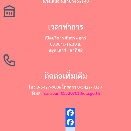
อ.วังเหนือ จ.ลำปาง 52140
เวลาทำการ
เปิดบริการ
จันทร์ - ศุกร์
08.00 น.-16.30 น.
หยุด
เสาร์ - อาทิตย์
ติดต่อเพิ่มเติม
โทร.0-5427-9006 โทรสาร.0-5427-9339
อีเมล :
saraban_05520701@dla.go.th
Facebook