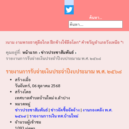
Facebook
youtube
ค้นหา...
Twitter
❮
❯
ือนาม งามพระธาตุลือไกล ฝึกช้างใช้ลือโลก" คำขวัญอำเภอวังเหนือ "พญาวังเ
คุณอยู่ที่:
หน้าแรก
ข่าวประชาสัมพันธ์
รายงานการรับจ่ายเงินประจำปีงบประมาณ พ.ศ. ๒๕๖๘
รายงานการรับจ่ายเงินประจำปีงบประมาณ พ.ศ. ๒๕๖๘
สร้างเมื่อ
วันจันทร์, 06 ตุลาคม 2568
สร้างโดย
เทศบาลตำบลบ้านใหม่ จ.ลำปาง
หมวดหมู่
ข่าวประชาสัมพันธ์
|
ข่าวจัดซื้อจัดจ้าง
|
งานกองคลัง พ.ศ.
๒๕๖๙
|
รายงานการเงิน ทต.บ้านใหม่
จำนวนผู้เข้าชม
1093 views