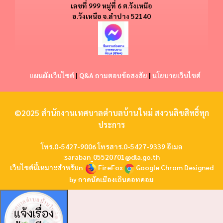
​​เลขที่ 999 หมู่ที่ 6 ต.วังเหนือ
อ.วังเหนือ
จ.ลำปาง 52140
แผนผังเว็บไซต์
|
Q&A ถามตอบข้อสงสัย
|
นโยบายเว็บไซต์
©2025 สำนักงานเทศบาลตำบลบ้านใหม่ สงวนลิขสิทธิ์ทุก
ประการ
โทร.0-5427-9006 โทรสาร.0-5427-9339 อีเมล
:
saraban_05520701@dla.go.th
เว็บไซต์นี้เหมาะสำหรับn
FireFox
Google Chrom
Designed
by
กาดนัดเมืองเถินดอทคอม