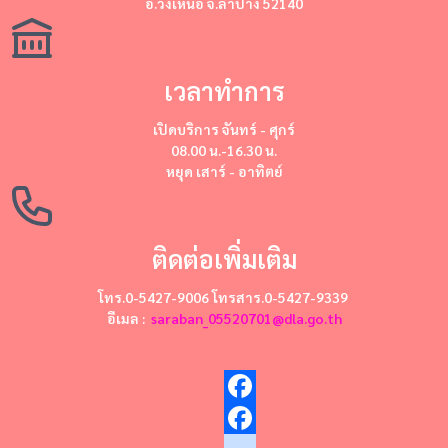
อ.วังเหนือ จ.ลำปาง 52140
เวลาทำการ
เปิดบริการ
จันทร์ - ศุกร์
08.00 น.-16.30 น.
หยุด
เสาร์ - อาทิตย์
ติดต่อเพิ่มเติม
โทร.0-5427-9006 โทรสาร.0-5427-9339
อีเมล :
saraban_05520701@dla.go.th
Facebook