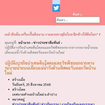
Facebook
youtube
ค้นหา...
Twitter
❮
❯
าลือลั่น เครื่องปั้นลือนาม งามพระธาตุลือไกล ฝึกช้างใช้ลือโลก" คำขวัญอ
คุณอยู่ที่:
หน้าแรก
ข่าวประชาสัมพันธ์
ปฏิบัติภารกิจนำเศษดินโคลนและวัชพืชออกจากทางระบายน้ำถนน
เลียบแม่น้ำวังด้านทิศตะวันออกวัดบ้านใหม่
ปฏิบัติภารกิจนำเศษดินโคลนและวัชพืชออกจากทาง
ระบายน้ำถนนเลียบแม่น้ำวังด้านทิศตะวันออกวัดบ้าน
ใหม่
สร้างเมื่อ
วันจันทร์, 25 สิงหาคม 2568
สร้างโดย
เทศบาลตำบลบ้านใหม่ จ.ลำปาง
หมวดหมู่
ข่าวประชาสัมพันธ์
|
ข่าวกิจกรรม
|
งานป้องกันและบรรเทา