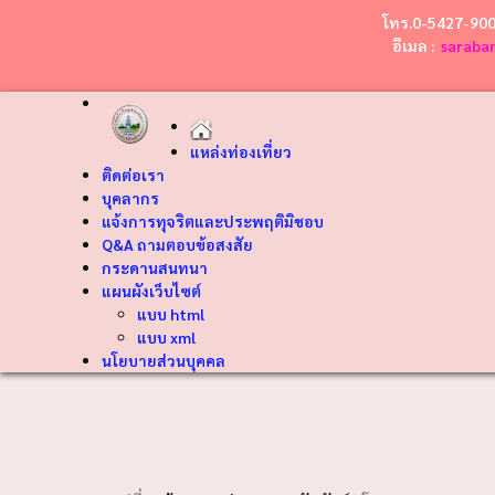
โทร.0-5427-90
อีเมล :
saraba
แหล่งท่องเที่ยว
ติดต่อเรา
บุคลากร
แจ้งการทุจริตและประพฤติมิชอบ
Q&A ถามตอบข้อสงสัย
กระดานสนทนา
แผนผังเว็บไซต์
แบบ html
แบบ xml
นโยบายส่วนบุคคล
❮