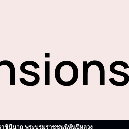
บรมราชินีนาถ พระบรมราชชนนีพันปีหลวง