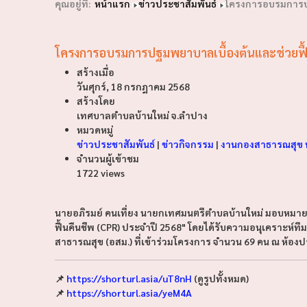
คุณอยู่ที่:
หน้าแรก
ข่าวประชาสัมพันธ์
โครงการอบรมการปฐ
โครงการอบรมการปฐมพยาบาลเบื้องต้นและช่วยฟื้
สร้างเมื่อ
วันศุกร์, 18 กรกฎาคม 2568
สร้างโดย
เทศบาลตำบลบ้านใหม่ จ.ลำปาง
หมวดหมู่
ข่าวประชาสัมพันธ์
|
ข่าวกิจกรรม
|
งานกองสาธารณสุข 
จำนวนผู้เข้าชม
1722 views
นายอภิรมย์ คนเที่ยง นายกเทศมนตรีตำบลบ้านใหม่ มอบหมา
ฟื้นคืนชีพ (CPR) ประจำปี 2568" โดยได้รับความอนุเคราะห์ท
สาธารณสุข (อสม.) ที่เข้าร่วมโครงการ จำนวน 69 คน ณ ห้องป
📌
https://shorturl.asia/uT8nH
(ดูรูปทั้งหมด)
📌
https://shorturl.asia/yeM4A