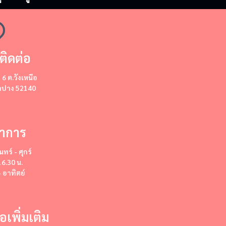
ติดต่อ
ี่ 6 ต.วังเหนือ
ลำปาง 52140
ำการ
นทร์ - ศุกร์
16.30 น.
- อาทิตย์
่อเพิ่มเติม