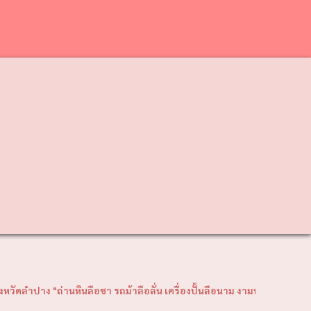
❯
ินลือชา รถม้าลือลั่น เครื่องปั้นลือนาม งามพระธาตุลือไกล ฝึกช้างใช้ลือ