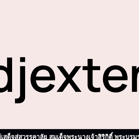
้เสด็จสู่สวรรคาลัย สมเด็จพระนางเจ้าสิริกิติ์ พระ