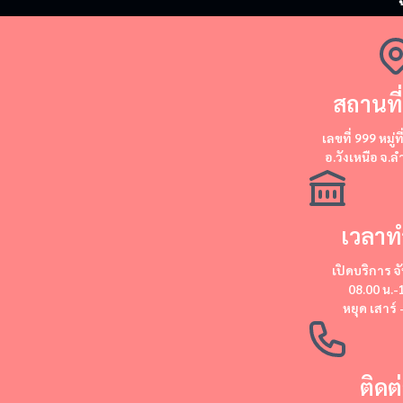
สถานที่
​​เลขที่ 999 หมู่ท
อ.วังเหนือ จ.
เวลาท
เปิดบริการ
จั
08.00 น.-
หยุด
เสาร์ 
ติดต