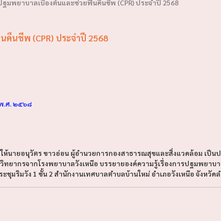
มพยาบาลเบื้องต้นและช่วยฟื้นคืนชีพ (CPR) ประจำปี 2568
นคืนชีพ (CPR) ประจำปี 2568
พ.ศ. ๒๕๖๘
ยให้นายอนุวัตร ขาวอ่อน ผู้อำนวยการกองสาธารณสุขและสิ่งแวดล้อม เป
ีมวิทยากรจากโรงพยาบาลวังเหนือ บรรยายองค์ความรู้เรื่องการปฐมพยาบาลเ
ระชุมริมวัง 1 ชั้น 2 สำนักงานเทศบาลตำบลบ้านใหม่ อำเภอวังเหนือ จังหวัด