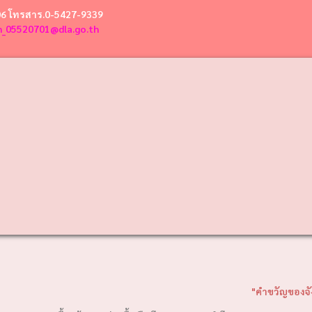
06 โทรสาร.0-5427-9339
n_05520701@dla.go.th
"คำขวัญของจังหวัดลำปาง "ถ่านห