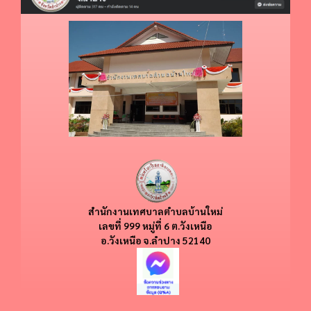
สำนักงานเทศบาลตำบลบ้านใหม่
​​เลขที่ 999 หมู่ที่ 6 ต.วังเหนือ
อ.วังเหนือ
จ.ลำปาง 52140